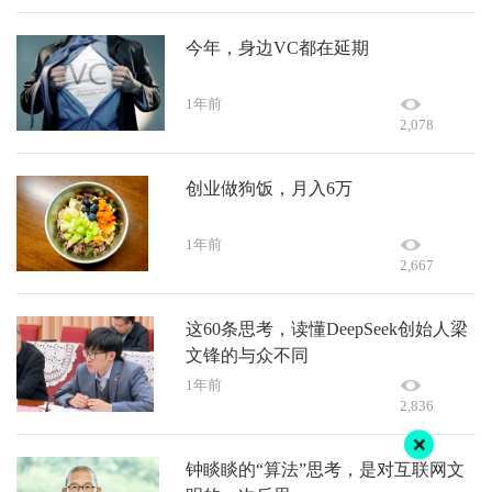
今年，身边VC都在延期
1年前
2,078
创业做狗饭，月入6万
1年前
2,667
这60条思考，读懂DeepSeek创始人梁
文锋的与众不同
1年前
2,836
钟睒睒的“算法”思考，是对互联网文