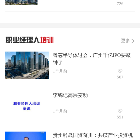
726
更多
粤芯半导体过会，广州千亿IPO要敲
钟了
1个月前
567
李锦记高层变动
1个月前
551
贵州黔晟国资蒋川：共谋产业投资机