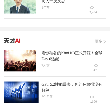
明的一次反思
1年前
3,284
更多
震惊硅谷的Kimi K3正式开源！全球
Day 0适配
9天前
47
GPT-5.2性能爆表，但红色警报没有
解除
7个月前
1,190