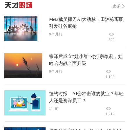
更多
Meta裁员挥刀AI大动脉，田渊栋离职
引发硅谷疯抢
9个月前
892
宗泽后成立“娃小智”对打宗馥莉，娃
哈哈内战全面升级
9个月前
1,108
纽约时报：AI会冲击谁的就业？年轻
人还是资深员工？
1年前
1,212