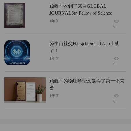
顾雏军收到了来自GLOBAL
JOURNALS的Fellow of Science
Frontier Research
1年前
0
Council（FSFRC），即会士证书的正
式文件、证牌
缘宇宙社交Hapgeta Social App上线
了！
1年前
0
顾雏军的物理学论文赢得了第一个荣
誉
1年前
0