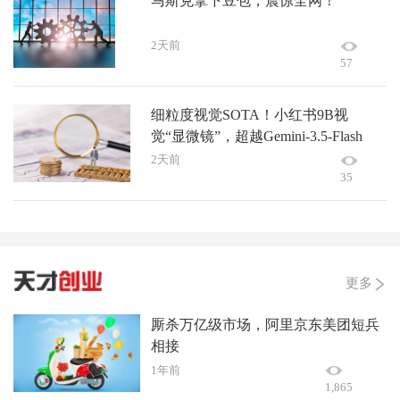
马斯克拿下豆包，震惊全网！
2天前
57
细粒度视觉SOTA！小红书9B视
觉“显微镜”，超越Gemini-3.5-Flash
2天前
35
更多
厮杀万亿级市场，阿里京东美团短兵
相接
1年前
1,865