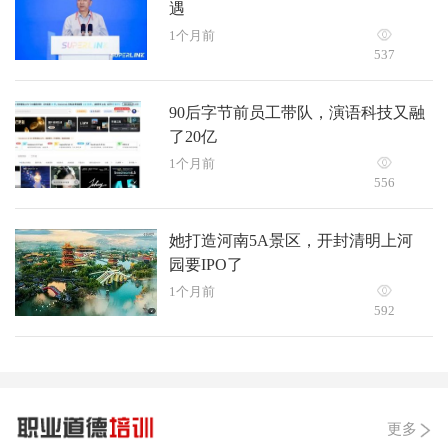
遇
1个月前
537
90后字节前员工带队，演语科技又融
了20亿
1个月前
556
她打造河南5A景区，开封清明上河
园要IPO了
1个月前
592
更多