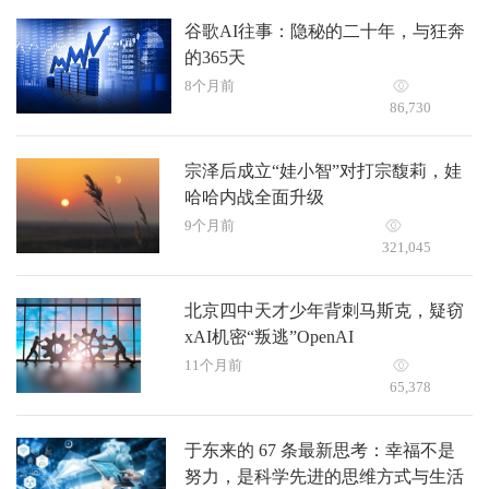
谷歌AI往事：隐秘的二十年，与狂奔
的365天
8个月前
86,730
宗泽后成立“娃小智”对打宗馥莉，娃
哈哈内战全面升级
9个月前
321,045
北京四中天才少年背刺马斯克，疑窃
xAI机密“叛逃”OpenAI
11个月前
65,378
于东来的 67 条最新思考：幸福不是
努力，是科学先进的思维方式与生活