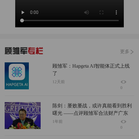
更多
顾雏军：Hapgeta AI智能体正式上线
了
12天前
0
陈剑：屡败屡战，或许真能看到胜利
曙光 ——点评顾雏军合法财产广东
索赔
1年前
0