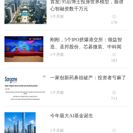
首发| 95后博士投身世界模型，脸谱
心智融资数千万元
1个月前
170
刚刚，5个IPO挤爆港交所：‌领益智
造、‌圣邦股份、‌芯碁微装、‌中科闻
歌、‌科拓股份敲锣
1个月前
183
一家创新药鼻祖破产：投资者亏麻了
1个月前
713
今年最大AI基金诞生
1个月前