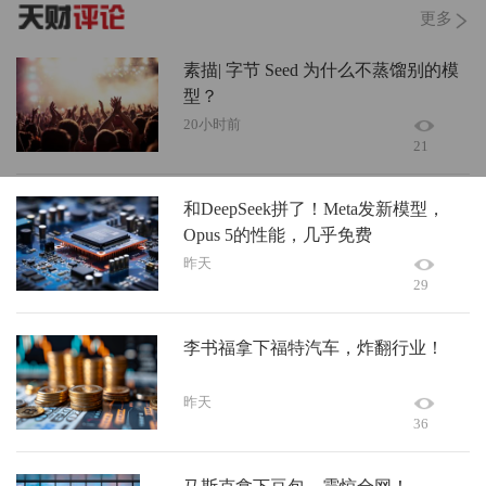
更多
素描| 字节 Seed 为什么不蒸馏别的模
型？
20小时前
21
和DeepSeek拼了！Meta发新模型，
Opus 5的性能，几乎免费
昨天
29
李书福拿下福特汽车，炸翻行业！
昨天
36